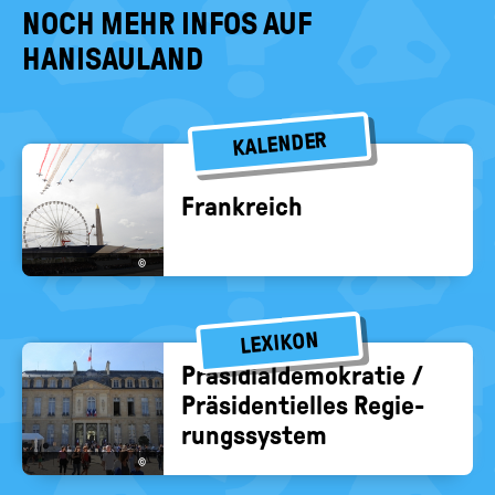
NOCH MEHR INFOS AUF
HANISAULAND
KALENDER
Frank­reich
©
LEXIKON
Prä­si­di­al­de­mo­kra­tie /
Prä­si­den­ti­el­les Re­gie­
rungs­sys­tem
©