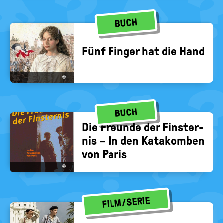
BUCH
Fünf Fin­ger hat die Hand
©
BUCH
Die Freun­de der Fins­ter­
nis – In den Ka­ta­kom­ben
von Paris
©
FILM/SERIE