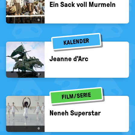
Ein Sack voll Mur­meln
©
KALENDER
Jean­ne d'Arc
©
FILM/SERIE
Neneh Su­per­star
©