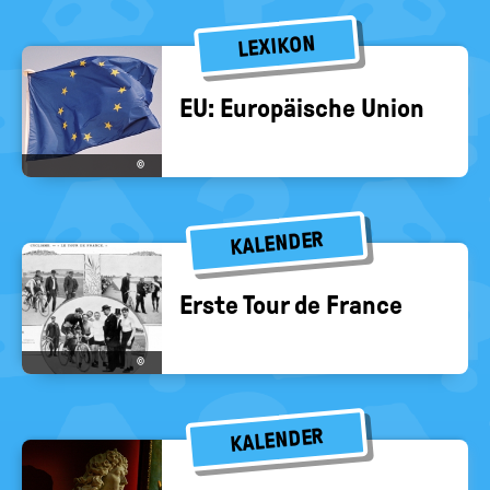
LEXIKON
EU: Eu­ro­päi­sche Union
©
KALENDER
Erste Tour de France
©
KALENDER