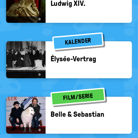
Lud­wig XIV.
©
KALENDER
Élysée-​Vertrag
©
FILM/SERIE
Belle & Se­bas­ti­an
©