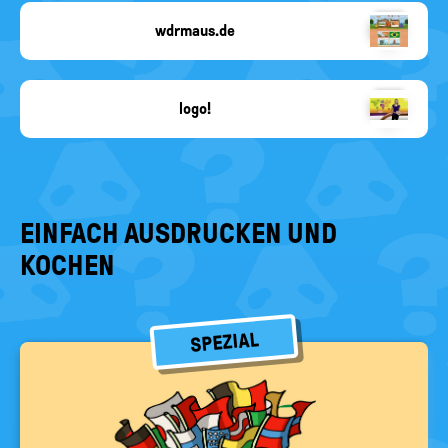
fehlt
wdrmaus.de
Copyright-
Angabe
fehlt
logo!
dpa
/
Quelle:
ZDF/Kerstin
Bänsch
EINFACH AUSDRUCKEN UND
KOCHEN
SPEZIAL