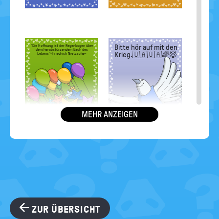
"Die Hoffnung ist der Regenbogen über
Bitte hör auf mit den
dem herabstürzendem Bach des
Krieg.🇺🇦🇺🇦🌈😇
Lebens"~Friedrich Nietzsche~
MEHR ANZEIGEN
Gemeinsam und ohne Krieg
Frieden 🤝
sind wir stärker🇷🇺🤝🇺🇦
ZUR ÜBERSICHT