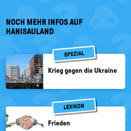
NOCH MEHR INFOS AUF
HANISAULAND
Ich wünsche den Menschen
WIR WOLLEN FRIEDEN
in der Ukraine ganz viel Kraft
IN DER UKRAINE 🇺🇦
SPEZIAL
und Mut.
Krieg gegen die Ukrai­ne
©
LEXIKON
Frie­den
Bitte Frieden für die Ukraine
Hallo ich hoffe allen gehts
Wir in Deutschland beten für
gut ich hoffe das das alles
die Ukraine ❤️
aufhören 💖❤️👍