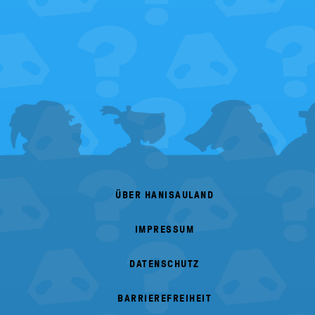
FOOTER
MENU
ÜBER HANISAULAND
IMPRESSUM
DATENSCHUTZ
BARRIEREFREIHEIT