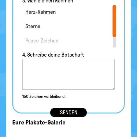
3. Wähle einen Rahmen
Herz-Rahmen
Sterne
Peace-Zeichen
4. Schreibe deine Botschaft
Ohne Verzierung
150 Zeichen verbleibend.
SENDEN
Eure Plakate-Galerie