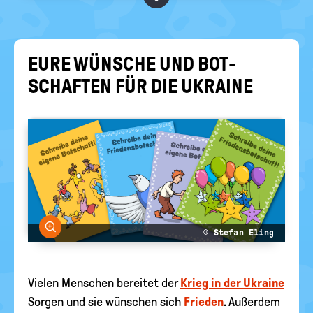
RELIGIONEN
politische
Bildung
EURE WÜN­SCHE UND BOT­
SCHAF­TEN FÜR DIE UKRAI­NE
Bild vergrößern
© Stefan Eling
Vielen Menschen bereitet der
Krieg in der Ukraine
Sorgen und sie wünschen sich
Frieden
. Außerdem