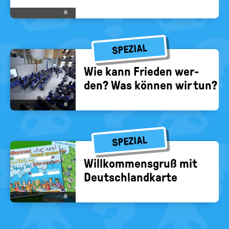
©
SPEZIAL
Wie kann Frie­den wer­
den? Was kön­nen wir tun?
©
SPEZIAL
Will­kom­mens­gruß mit
Deutsch­land­kar­te
©