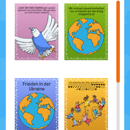
LASST DEN KRIEG ENDENKinder werden
Wir müssen zusammenhalten
getrennt von ihren Eltern. Warum kann
nur so können wir den Krieg
es nicht einfach enden☹️
stoppen!🤝🤝
Frieden in der
Ich wünsche das alles gut wird 🇺🇦
🇺🇦🇺🇦🇺🇦🇺🇦🇺🇦❤️❤️❤️❤️❤️❤️
❤️❤️💕💕💕💕🇺🇦🇺🇦🇺🇦❤️❤️🇺🇦
Ukraine
💕❤️🇺🇦❤️💕🇺🇦❤️