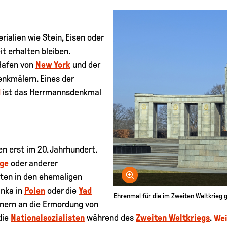
alien wie Stein, Eisen oder
it erhalten bleiben.
Hafen von
New York
und der
nkmälern. Eines der
d
ist das Herrmannsdenkmal
 erst im 20. Jahrhundert.
ege
oder anderer
Bild vergrößern
tten in den ehemaligen
inka in
Polen
oder die
Yad
Ehrenmal für die im Zweiten Weltkrieg 
nern an die Ermordung von
die
Nationalsozialisten
während des
Zweiten Weltkriegs
.
Wei