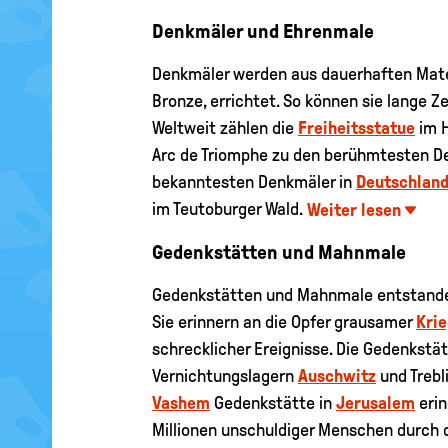
Denkmäler und Ehrenmale
Denkmäler werden aus dauerhaften Materi
Bronze, errichtet. So können sie lange Ze
Weltweit zählen die
Freiheitsstatue
im 
Arc de Triomphe zu den berühmtesten De
bekanntesten Denkmäler in
Deutschlan
im Teutoburger Wald.
Weiter lesen
Gedenkstätten und Mahnmale
Gedenkstätten und Mahnmale entstanden
Sie erinnern an die Opfer grausamer
Kri
schrecklicher Ereignisse. Die Gedenkstä
Vernichtungslagern
Auschwitz
und Trebl
Vashem
Gedenkstätte in
Jerusalem
erin
Millionen unschuldiger Menschen durch 