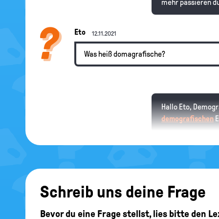
mehr passieren d
Eto
12.11.2021
Was heiß domagrafische?
Hallo Eto, Demogr
demografischen
E
Peter
05.10.2021
Was ist ein Mahnmal
Schreib uns deine Frage
Bevor du eine Frage stellst, lies bitte den 