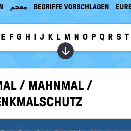
N
معجم
BEGRIFFE VORSCHLAGEN
EURE
E
F
G
H
I
J
K
L
M
N
O
P
Q
R
S
T
Wörter zu dem g
MAL / MAHN­MAL /
DENK­MAL­SCHUTZ