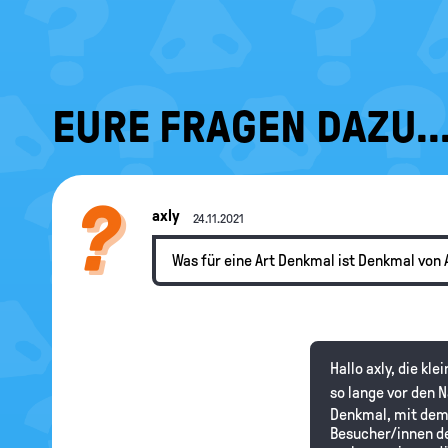
EURE FRAGEN DAZU..
axly
24.11.2021
Was für eine Art Denkmal ist Denkmal von
Hallo axly, die kl
so lange vor den 
Denkmal, mit dem 
Besucher/innen de