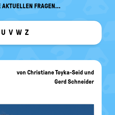
 AKTUELLEN FRAGEN...
U
V
W
Z
ewählten Buchstaben ein-/ ausblen
von
Christiane Toyka-Seid
und
Gerd Schneider