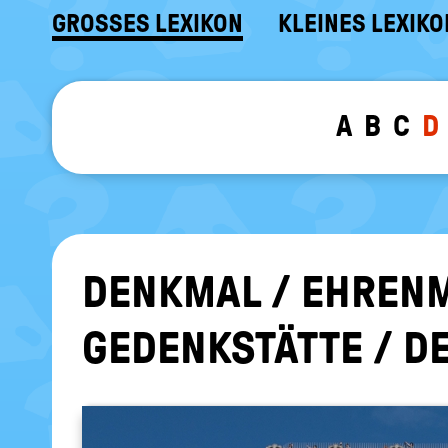
GROSSES LEXIKON
KLEINES LEXIKO
A
B
C
D
DENK­MAL / EH­REN­
GE­DENK­STÄT­TE / 