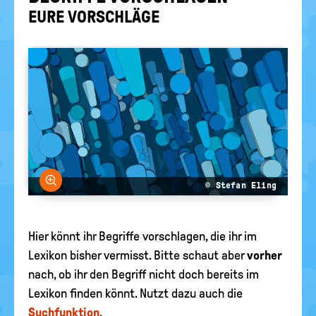
معجم
politische
EURE VOR­SCHLÄ­GE
Bildung
EURE AKTUELLEN FRAGEN...
Bild vergrößern
© Stefan Eling
Hier könnt ihr Begriffe vorschlagen, die ihr im
Lexikon bisher vermisst. Bitte schaut aber
vorher
nach, ob ihr den Begriff nicht doch bereits im
Lexikon finden könnt. Nutzt dazu auch die
Suchfunktion
.