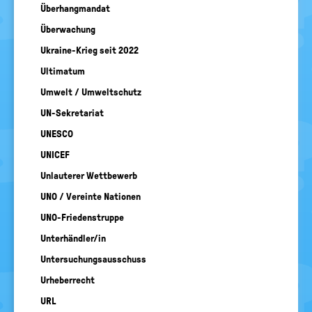
BEGRIFFE VORSCHLAGEN
Überhangmandat
politische
Bildung
EURE AKTUELLEN FRAGEN...
Überwachung
Ukraine-Krieg seit 2022
Ultimatum
Umwelt / Umweltschutz
UN-Sekretariat
UNESCO
UNICEF
Unlauterer Wettbewerb
UNO / Vereinte Nationen
UNO-Friedenstruppe
Unterhändler/in
Untersuchungsausschuss
Urheberrecht
URL