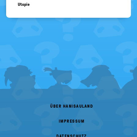
Utopie
FOOTER
MENU
ÜBER HANISAULAND
IMPRESSUM
DATENSCHUTZ