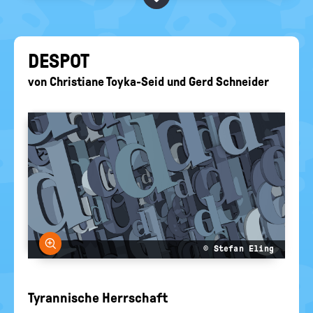
BEGRIFFE VORSCHLAGEN
politische
Bildung
EURE AKTUELLEN FRAGEN...
DES­POT
von
Christiane Toyka-Seid
und
Gerd Schneider
Bild vergrößern
© Stefan Eling
Tyrannische Herrschaft