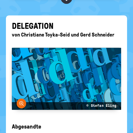
BEGRIFFE VORSCHLAGEN
politische
Bildung
EURE AKTUELLEN FRAGEN...
DE­LE­GA­TI­ON
von
Christiane Toyka-Seid
und
Gerd Schneider
Bild vergrößern
© Stefan Eling
Abgesandte