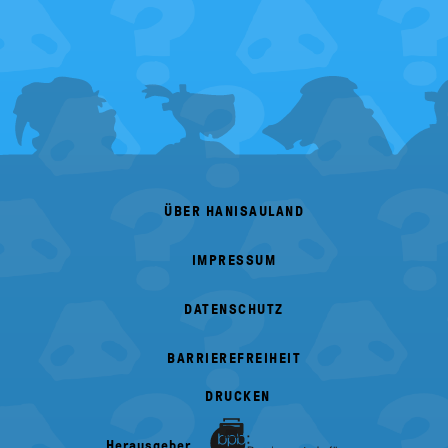
FOOTER
MENU
ÜBER HANISAULAND
IMPRESSUM
DATENSCHUTZ
BARRIEREFREIHEIT
DRUCKEN
Herausgeber