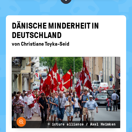
BEGRIFFE VORSCHLAGEN
politische
Bildung
EURE AKTUELLEN FRAGEN...
DÄ­NI­SCHE MIN­DER­HEIT IN
DEUTSCH­LAND
von
Christiane Toyka-Seid
Bild vergrößern
© icture alliance / Axel Heimken