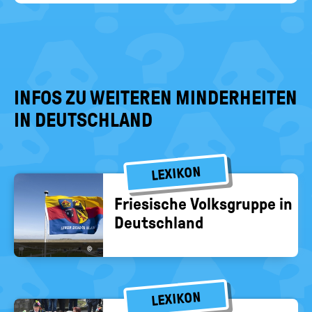
INFOS ZU WEITEREN MINDERHEITEN
IN DEUTSCHLAND
LEXIKON
Frie­si­sche Volks­grup­pe in
Deutsch­land
©
LEXIKON