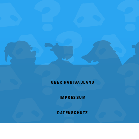
FOOTER
MENU
ÜBER HANISAULAND
IMPRESSUM
DATENSCHUTZ
BARRIEREFREIHEIT