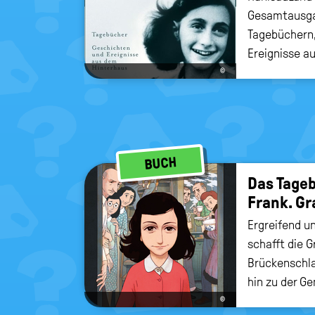
Gesamtausga
Tagebüchern,
Ereignisse a
Erzählungen, 
©
Dokumente.
BUCH
Das Ta­ge
Frank. Gr
Ergreifend u
schafft die G
Brückenschla
hin zu der Ge
Holocaust nu
©