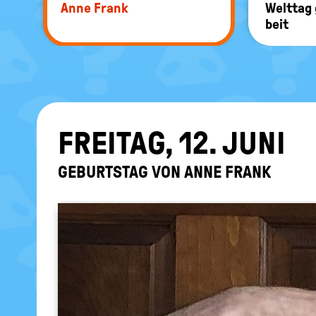
Anne Frank
Welt­tag 
beit
FREI­TAG, 12. JUNI
GE­BURTS­TAG VON ANNE FRANK