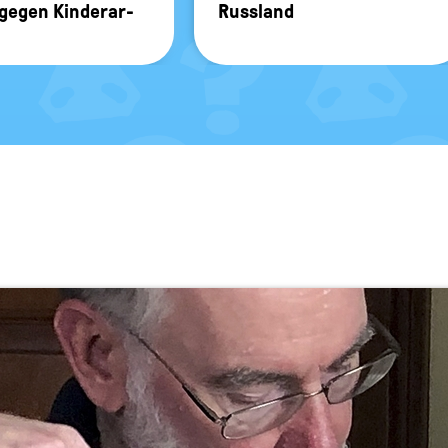
gegen Kin­der­ar­
Russ­land