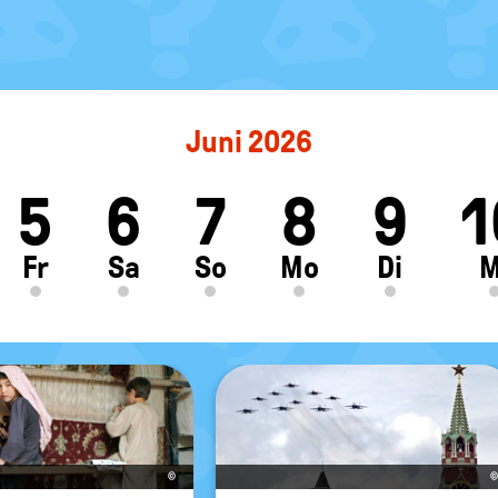
Juni 2026
5
6
7
8
9
1
ft
Fr
Sa
So
Mo
Di
M
©