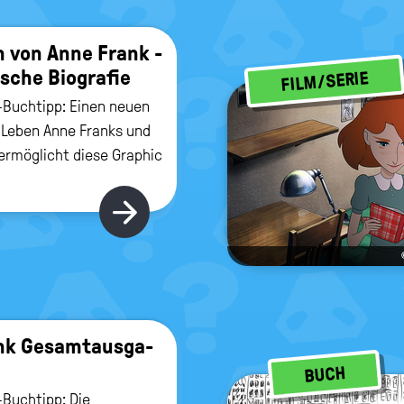
 von Anne Frank -
­sche Bio­gra­fie
FILM/SERIE
Buchtipp: Einen neuen
s Leben Anne Franks und
 ermöglicht diese Graphic
Hier gibt's mehr
k Ge­samt­aus­ga­
BUCH
Buchtipp: Die