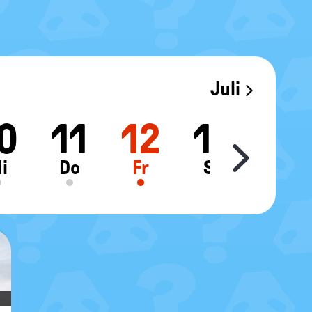
Juli
0
11
12
13
14
Move sl
i
Do
Fr
Sa
So
©