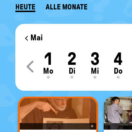
HEUTE
ALLE MONATE
KALENDER
Mai
1
2
3
4
Move slider content le
Mo
Di
Mi
Do
©