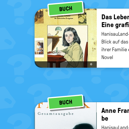
BUCH
Das Leben
Eine gra­fi
HanisauLand-
Blick auf da
ihrer Familie
Novel
©
BUCH
Anne Fran
be
HanisauLand-