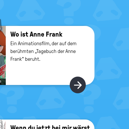
Wo ist Anne Frank
Ein Animationsfilm, der auf dem
berühmten „Tagebuch der Anne
Frank“ beruht.
©
Hier gibt's m
Wenn du jetzt bei mir wärst