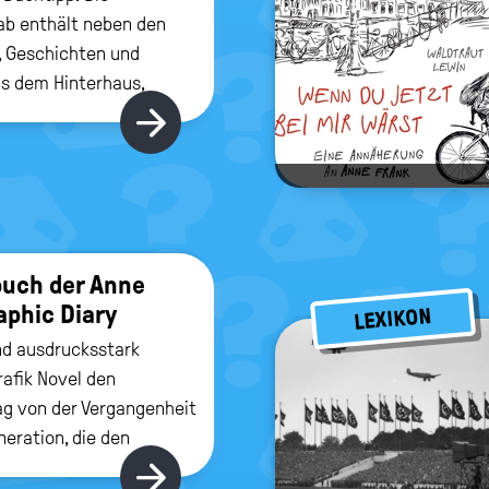
b enthält neben den
 Geschichten und
us dem Hinterhaus,
Briefe, Fotos und
Hier gibt's mehr
­buch der Anne
a­phic Diary
LEXIKON
nd ausdrucksstark
rafik Novel den
g von der Vergangenheit
neration, die den
r aus dem
Hier gibt's mehr