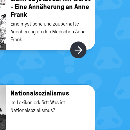
- Eine An­nä­he­rung an Anne
Frank
Eine mystische und zauberhafte
Annäherung an den Menschen Anne
Frank.
©
Hier gibt's m
Na­tio­nal­so­zia­lis­mus
Im Lexikon erklärt: Was ist
Nationalsozialismus?