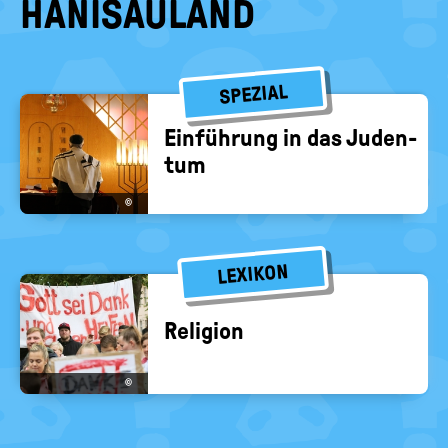
HANISAULAND
SPEZIAL
Ein­füh­rung in das Ju­den­
tum
©
LEXIKON
Re­li­gi­on
©