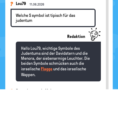
Lou79
11.06.2026
Welche S symbol ist tipisch für das
judentum
Redaktion
Hallo Lou79, wichtige Symbole des
Judentums sind der Davidstern und die
Menora, der siebenarmige Leuchter. Die
beiden Symbole schmücken auch die
israelische
Flagge
und das israelische
Wappen.
Freund von moin Meister
28.05.2026
Was ist der unterschied zwischen einem
othodoxem und einem Moslem