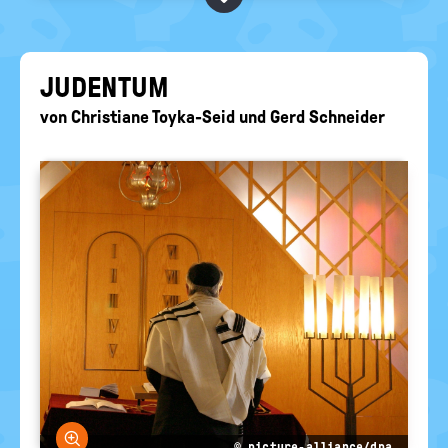
BEGRIFFE VORSCHLAGEN
politische
Bildung
EURE AKTUELLEN FRAGEN...
JU­DEN­TUM
von
Christiane Toyka-Seid
und
Gerd Schneider
Bild vergrößern
© picture-alliance/dpa