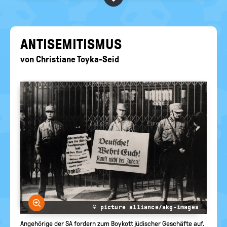
BEGRIFFE VORSCHLAGEN
politische
Bildung
EURE AKTUELLEN FRAGEN...
AN­TI­SE­MI­TIS­MUS
von
Christiane Toyka-Seid
Bild vergrößern
© picture alliance/akg-images
Angehörige der SA fordern zum Boykott jüdischer Geschäfte auf.