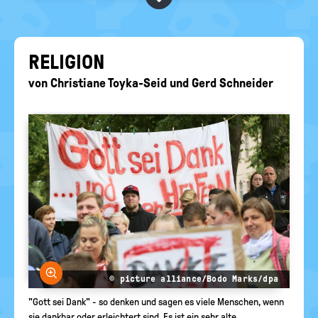
BEGRIFFE VORSCHLAGEN
politische
Bildung
EURE AKTUELLEN FRAGEN...
RE­LI­GI­ON
von
Christiane Toyka-Seid
und
Gerd Schneider
Bild vergrößern
© picture alliance/Bodo Marks/dpa
"Gott sei Dank" - so denken und sagen es viele Menschen, wenn
sie dankbar oder erleichtert sind. Es ist ein sehr alte