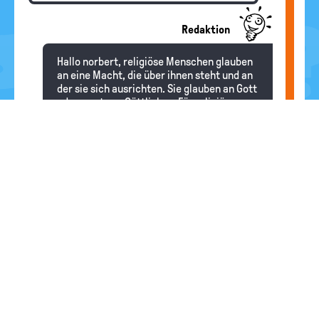
Redaktion
Hallo norbert, religiöse Menschen glauben
an eine Macht, die über ihnen steht und an
der sie sich ausrichten. Sie glauben an Gott
oder an etwas Göttliches. Für religiöse
Menschen bietet die Religion eine
Möglichkeit, die Welt zu verstehen und sich
im Leben zu orientieren. Im Gottesdienst
und im Gebet, durch Meditation, Gesang,
Tanz und durch viele andere Zeremonien
drücken die Menschen ihr religiöses
Erleben aus, finden Trost in traurigen
Lebenssituationen und Hinweise darauf,
wie sie ein gutes Leben für sich und für
andere Menschen leben können. Etwas zu
glauben bedeutet, etwas nicht sicher zu
wissen. Diese Unsicherheit gilt für alles
menschliche Wissen, auch für das, was die
Wissenschaft im Moment für richtig und
"wahr" hält. Unabhängig davon sind viele
religiöse Menschen von der Wahrheit ihres