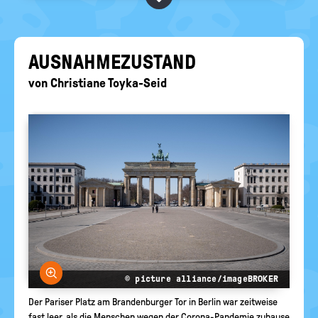
BEGRIFFE VORSCHLAGEN
politische
Bildung
EURE AKTUELLEN FRAGEN...
AUS­NAH­ME­ZU­STAND
von
Christiane Toyka-Seid
Bild vergrößern
© picture alliance/imageBROKER
Der Pariser Platz am Brandenburger Tor in Berlin war zeitweise
fast leer, als die Menschen wegen der Corona-Pandemie zuhause