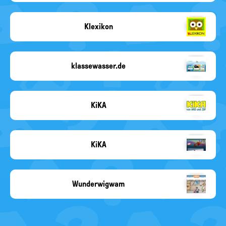
Angabe
fehlt
Klexikon
Copyright-
Angabe
fehlt
klassewasser.de
Copyright-
Angabe
fehlt
KiKA
KiKA
KiKA
kika.de
Wunderwigwam
www.wunderwigwam.de