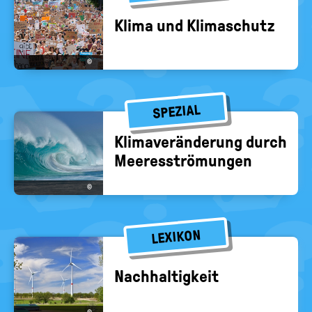
Klima und Kli­ma­schutz
©
SPEZIAL
Kli­ma­ver­än­de­rung durch
Mee­res­strö­mun­gen
©
LEXIKON
Nach­hal­tig­keit