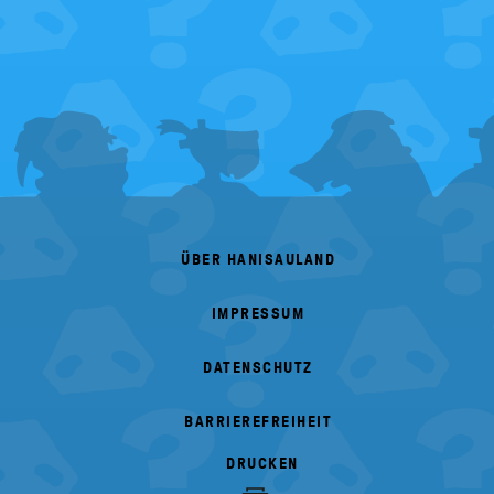
FOOTER
MENU
ÜBER HANISAULAND
IMPRESSUM
DATENSCHUTZ
BARRIEREFREIHEIT
DRUCKEN