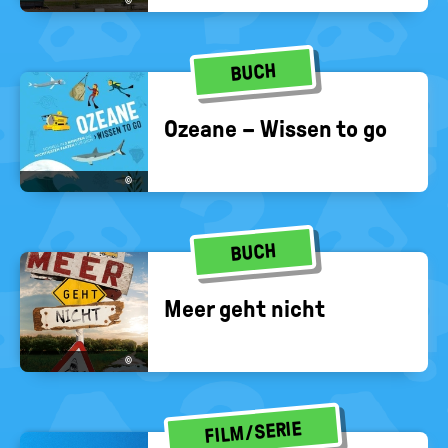
©
BUCH
Ozea­ne – Wis­sen to go
©
BUCH
Meer geht nicht
©
FILM/SERIE