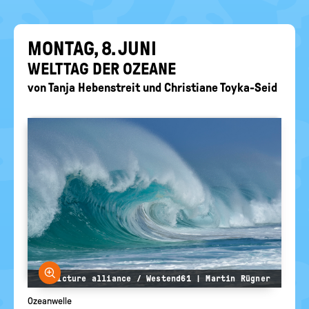
EIN-
politische
Bildung
/
AUS
MON­TAG, 8. JUNI
WELT­TAG DER OZEA­NE
von
Tanja Hebenstreit
und
Christiane Toyka-Seid
Bild vergrößern
© picture alliance / Westend61 | Martin Rügner
Ozeanwelle