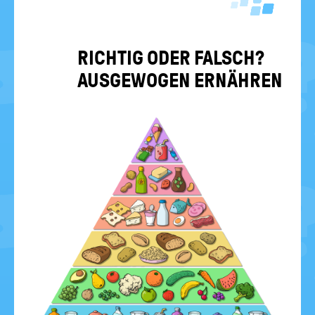
RICH­TIG ODER FALSCH?
AUS­GE­WO­GEN ER­NÄH­REN