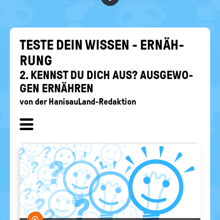
RELIGIONEN
politische
Bildung
TESTE DEIN WIS­SEN - ER­NÄH­
RUNG
2. KENNST DU DICH AUS? AUS­GE­WO­
GEN ER­NÄH­REN
von
der HanisauLand-Redaktion
Unterkapitel
ein-/
ausblenden
Bild vergrößern