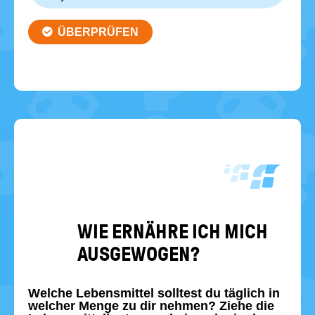
WIE ER­NÄH­RE ICH MICH
AUS­GE­WO­GEN?