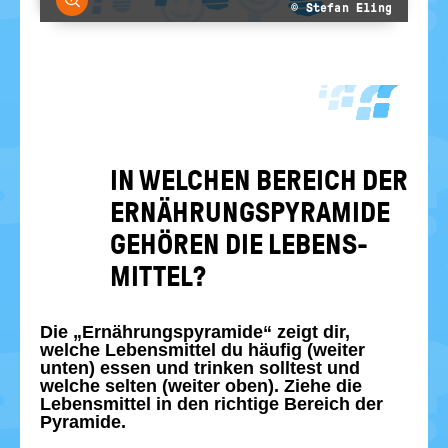
© Stefan Eling
IN WEL­CHEN BE­REICH DER
ER­NÄH­RUNGS­PY­RA­MI­DE
GE­HÖ­REN DIE LE­BENS­
MIT­TEL?