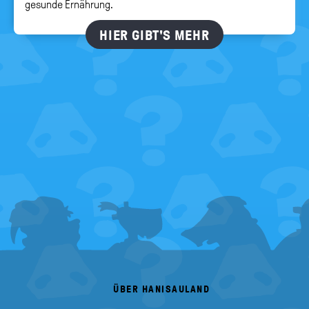
gesunde Ernährung.
HIER GIBT'S MEHR
FOOTER
MENU
ÜBER HANISAULAND