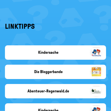
LINKTIPPS
Kindersache
Kindersache
Die Bloggerbande
Copyright-
Angabe
fehlt
Abenteuer-Regenwald.de
abenteuer-
regenwald.de
Kindersache