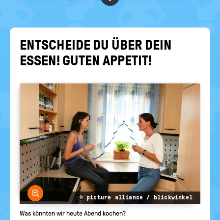
RELIGIONEN
politische
Bildung
ENT­SCHEI­DE DU ÜBER DEIN
ESSEN! GUTEN AP­PE­TIT!
Bild vergrößern
© picture alliance / blickwinkel
Was könnten wir heute Abend kochen?