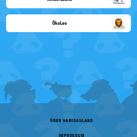
Kindersache
ÖkoLeo
Copyright-
Angabe
fehlt
FOOTER
MENU
ÜBER HANISAULAND
IMPRESSUM