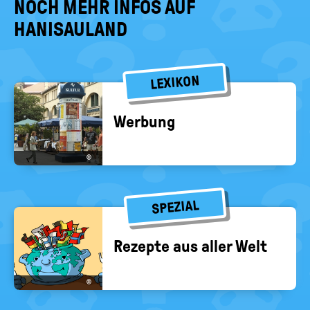
NOCH MEHR INFOS AUF
HANISAULAND
LEXIKON
Wer­bung
©
SPEZIAL
Re­zep­te aus aller Welt
©