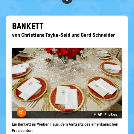
BEGRIFFE VORSCHLAGEN
politische
Bildung
EURE AKTUELLEN FRAGEN...
BAN­KETT
von
Christiane Toyka-Seid
und
Gerd Schneider
Bild vergrößern
© AP Photos
Ein Bankett im Weißen Haus, dem Amtssitz des amerikanischen
Präsidenten.