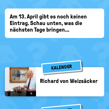
EIN-
politische
Bildung
/
AUS
Am 13. April gibt es noch keinen
Eintrag. Schau unten, was die
nächsten Tage bringen...
KALENDER
Ri­chard von Weiz­sä­cker
©