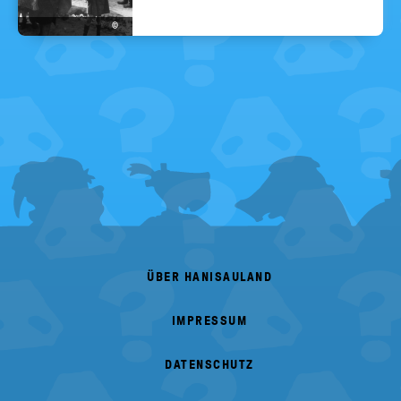
©
FOOTER
MENU
ÜBER HANISAULAND
IMPRESSUM
DATENSCHUTZ