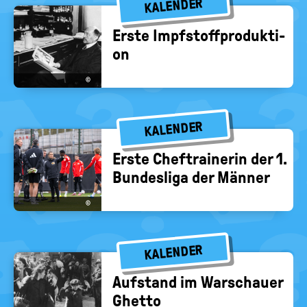
KALENDER
Erste Impf­stoff­pro­duk­ti­
on
©
KALENDER
Erste Chef­trai­ne­rin der 1.
Bun­des­li­ga der Män­ner
©
KALENDER
Auf­stand im War­schau­er
Ghet­to