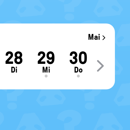
Mai
28
29
30
Move sl
Di
Mi
Do