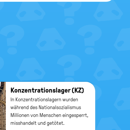
Kon­zen­tra­ti­ons­la­ger (KZ)
In Konzentrationslagern wurden
während des Nationalsozialismus
Millionen von Menschen eingesperrt,
misshandelt und getötet.