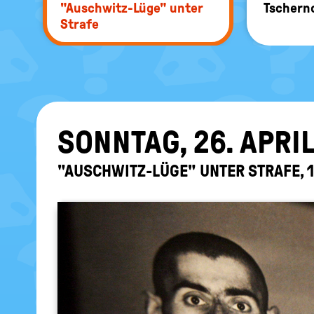
"Auschwitz-​Lüge" unter
Tscher­no
Stra­fe
SONN­TAG, 26. APRI
"AUSCHWITZ-​LÜGE" UNTER STRA­FE, 