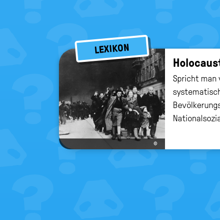
LEXIKON
Ho­lo­caus
Spricht man v
systematisch
Bevölkerung
Nationalsozi
©