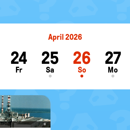
April 2026
24
25
26
27
ft
Fr
Sa
So
Mo
©