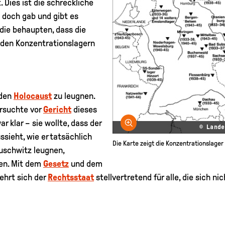
 Dies ist die schreckliche
 doch gab und gibt es
die behaupten, dass die
 den Konzentrationslagern
 den
Holocaust
zu leugnen.
rsuchte vor
Gericht
dieses
r klar – sie wollte, dass der
Bild vergrößern
© Lande
sieht, wie er tatsächlich
Die Karte zeigt die Konzentrationslager i
Auschwitz leugnen,
en. Mit dem
Gesetz
und dem
ehrt sich der
Rechtsstaat
stellvertretend für alle, die sich n