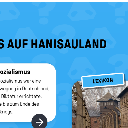
S AUF HANISAULAND
so­zia­lis­mus
LEXIKON
sozialismus war eine
ewegung in Deutschland,
 Diktatur errichtete.
e bis zum Ende des
kriegs.
Hier gibt's mehr