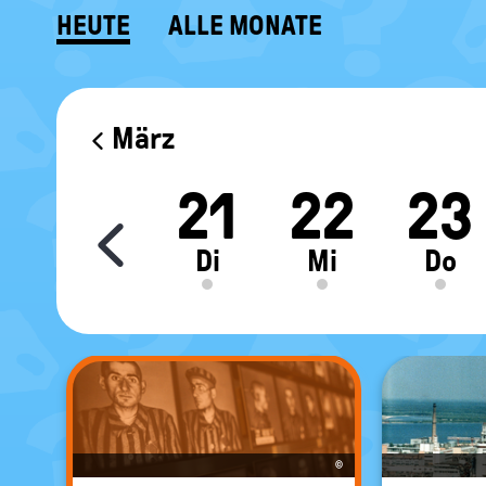
HEUTE
ALLE MONATE
KALENDER
März
9
20
21
22
23
Move slider content le
Mo
Di
Mi
Do
©