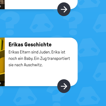
©
Hier gibt's m
Eri­kas Ge­schich­te
Erikas Eltern sind Juden. Erika ist
noch ein Baby. Ein Zug transportiert
sie nach Auschwitz.
©
Hier gibt's m