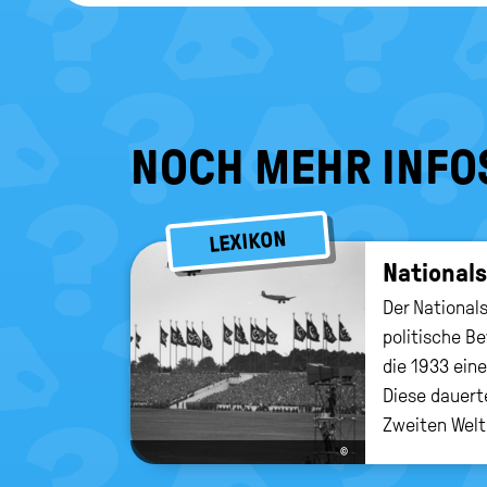
NOCH MEHR INFO
LEXIKON
Na­tio­nal­
Der National
politische B
die 1933 eine
Diese dauert
Zweiten Welt
©