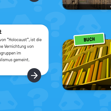
t
BUCH
on "Holocaust", ist die
e Vernichtung von
sgruppen im
alismus gemeint.
Hier gibt's mehr