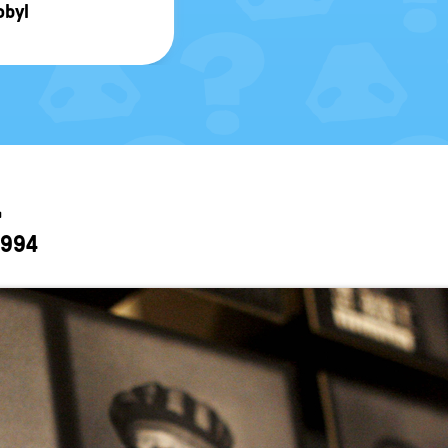
­byl
L
1994