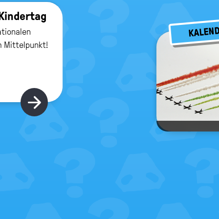
 Kin­der­tag
KALEN
ationalen
m Mittelpunkt!
Hier gibt's mehr