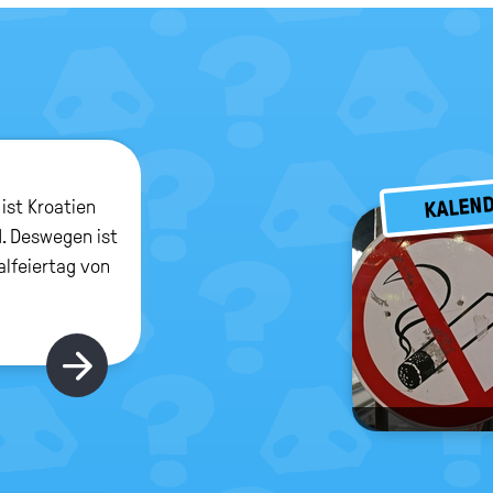
KALEN
 ist Kroatien
. Deswegen ist
nalfeiertag von
Hier gibt's mehr