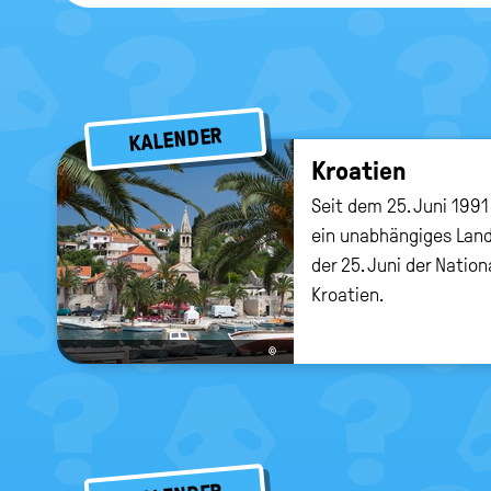
KALENDER
Kroa­ti­en
Seit dem 25. Juni 1991
ein unabhängiges Land
der 25. Juni der Natio
Kroatien.
©