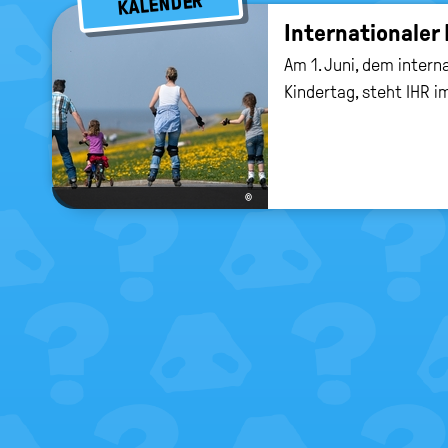
KALENDER
In­ter­na­tio­na­ler
Am 1. Juni, dem intern
Kindertag, steht IHR i
©