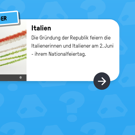
DER
Ita­li­en
Die Gründung der Republik feiern die
Italienerinnen und Italiener am 2. Juni
- ihrem Nationalfeiertag.
©
Hier gi