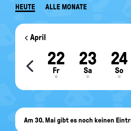
HEUTE
ALLE MONATE
KALENDER
April
0
21
22
23
24
Move slider content le
Do
Fr
Sa
So
Am 30. Mai gibt es noch keinen Eintr