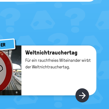
DER
Welt­nicht­rau­cher­tag
Für ein rauchfreies Miteinander wirbt
der Weltnichtrauchertag.
©
Hier gi