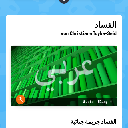
BEGRIFFE VORSCHLAGEN
politische
Bildung
EURE AKTUELLEN FRAGEN...
الفساد
von
Christiane Toyka-Seid
größern
© Stefan Eling
الفساد جريمة جنائية