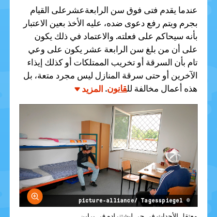
عندما يقدم فتى فوق سن الرابعةعشرعلى القيام
بجرم ويتم رفع دعوى ضده، عليه الأخذ بعين الاعتبار
بأنه سيحاكم على فعلته. والاعتماد في ذلك يكون
على أن من بلغ سن الرابعة عشر يكون على وعي
تام بأن السرقة أو تخريب الممتلكات أو كذلك إيذاء
الآخرين أو حتى سرقة المنازل ليس مجرد متعة، بل
هذه أعمال مخالفة لل
قانون
.
المزيد
größern
© picture-alliance/ Tagesspiegel
معتقل الأحداث في حي ليشتنراده في برلين