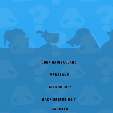
FOOTER
MENU
ÜBER HANISAULAND
IMPRESSUM
DATENSCHUTZ
BARRIEREFREIHEIT
DRUCKEN