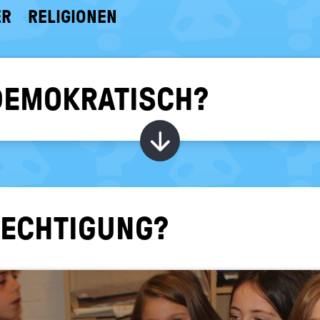
ER
RELIGIONEN
DEMOKRATISCH?
Kapitel ein-/ au
RECH­TI­GUNG?