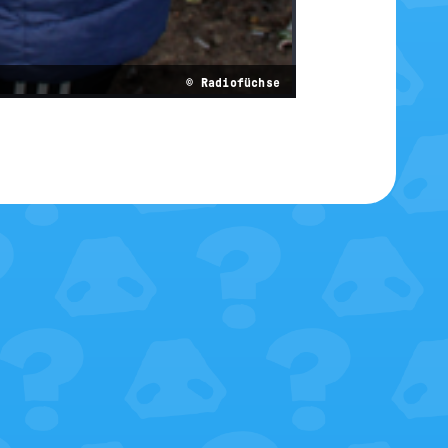
© Radiofüchse