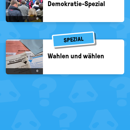
Demokratie-​Spezial
©
SPEZIAL
Wah­len und wäh­len
©