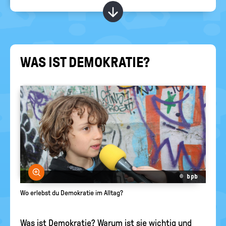
RELIGIONEN
politische
Kapitel ein-/ ausblend
Bildung
WAS IST DE­MO­KRA­TIE?
Bild vergrößern
© bpb
Wo erlebst du Demokratie im Alltag?
Was ist Demokratie? Warum ist sie wichtig und