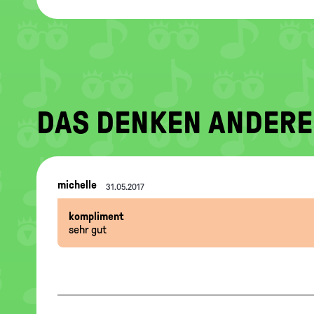
DAS DENKEN ANDERE
Nachrichten-
michelle
31.05.2017
Thread
kompliment
sehr gut