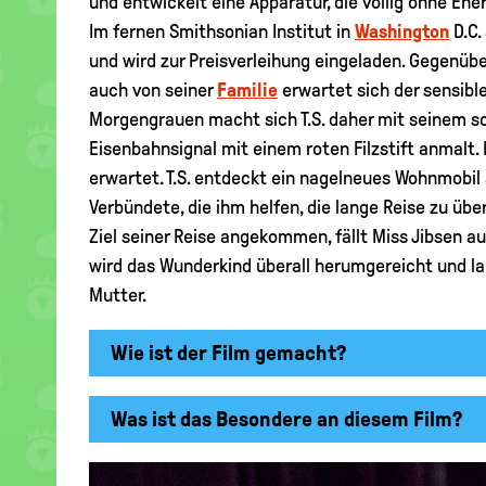
und entwickelt eine Apparatur, die völlig ohne En
Im fernen Smithsonian Institut in
Washington
D.C.
und wird zur Preisverleihung eingeladen. Gegenüber 
auch von seiner
Familie
erwartet sich der sensibl
Morgengrauen macht sich T.S. daher mit seinem sc
Eisenbahnsignal mit einem roten Filzstift anmalt.
erwartet. T.S. entdeckt ein nagelneues Wohnmobil 
Verbündete, die ihm helfen, die lange Reise zu übe
Ziel seiner Reise angekommen, fällt Miss Jibsen au
wird das Wunderkind überall herumgereicht und lan
Mutter.
Wie ist der Film gemacht?
Was ist das Besondere an diesem Film?