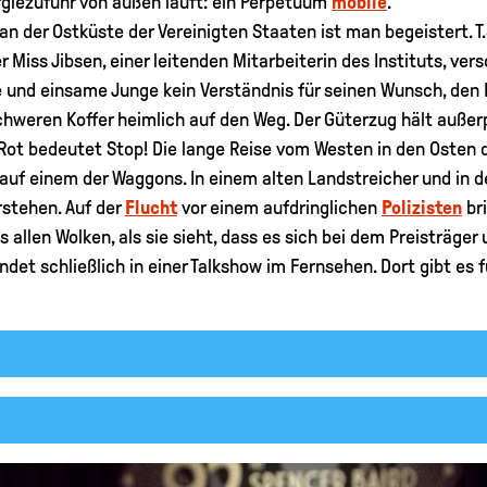
ergiezufuhr von außen läuft: ein Perpetuum
mobile
.
 an der Ostküste der Vereinigten Staaten ist man begeistert. T.
Miss Jibsen, einer leitenden Mitarbeiterin des Instituts, versc
e und einsame Junge kein Verständnis für seinen Wunsch, den
hweren Koffer heimlich auf den Weg. Der Güterzug hält außerp
 Rot bedeutet Stop! Die lange Reise vom Westen in den Osten 
auf einem der Waggons. In einem alten Landstreicher und in de
rstehen. Auf der
Flucht
vor einem aufdringlichen
Polizisten
bri
s allen Wolken, als sie sieht, dass es sich bei dem Preisträge
det schließlich in einer Talkshow im Fernsehen. Dort gibt es 