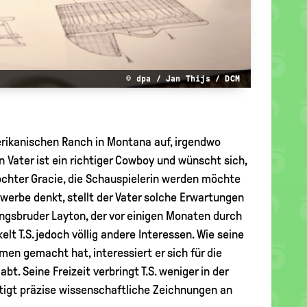
© dpa / Jan Thijs / DCM
merikanischen Ranch in Montana auf, irgendwo
n Vater ist ein richtiger Cowboy und wünscht sich,
 Tochter Gracie, die Schauspielerin werden möchte
werbe denkt, stellt der Vater solche Erwartungen
ingsbruder Layton, der vor einigen Monaten durch
lt T.S. jedoch völlig andere Interessen. Wie seine
men gemacht hat, interessiert er sich für die
. Seine Freizeit verbringt T.S. weniger in der
fertigt präzise wissenschaftliche Zeichnungen an