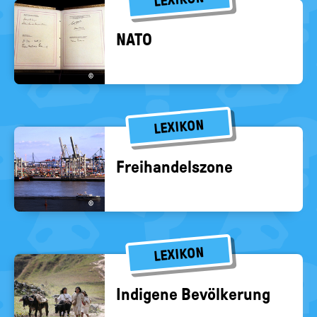
NATO
©
LEXIKON
Frei­han­dels­zo­ne
©
LEXIKON
In­di­ge­ne Be­völ­ke­rung