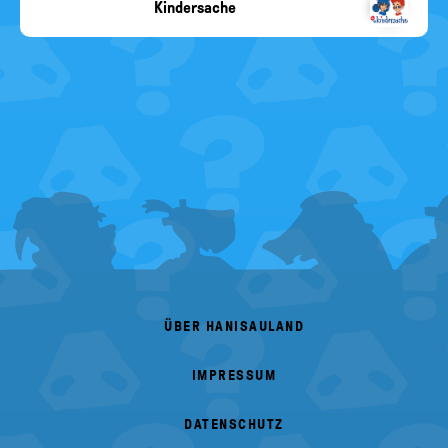
Kindersache
Kindersache
FOOTER
MENU
ÜBER HANISAULAND
IMPRESSUM
DATENSCHUTZ