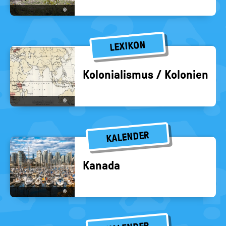
©
LEXIKON
Ko­lo­nia­lis­mus / Ko­lo­nien
©
KALENDER
Ka­na­da
©