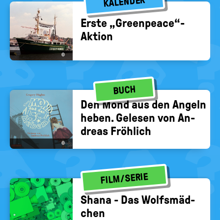
KALENDER
Erste „Green­peace“-​
Aktion
©
BUCH
Den Mond aus den An­geln
heben. Ge­le­sen von An­
dre­as Fröh­lich
©
FILM/SERIE
Shana - Das Wolfs­mäd­
chen