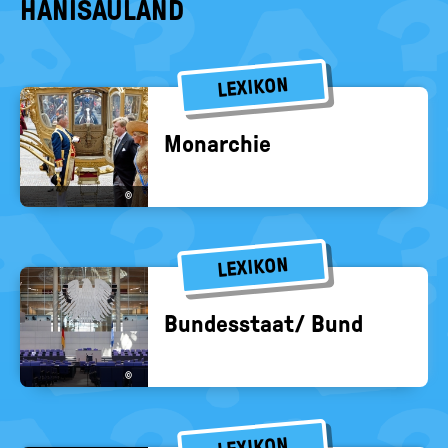
HANISAULAND
LEXIKON
Mon­ar­chie
©
LEXIKON
Bun­des­staat/ Bund
©
LEXIKON