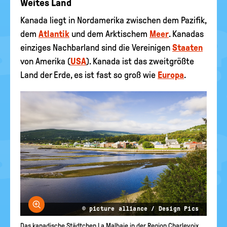
Weites Land
Kanada liegt in Nordamerika zwischen dem Pazifik,
dem
Atlantik
und dem Arktischem
Meer
. Kanadas
einziges Nachbarland sind die Vereinigen
Staaten
von Amerika (
USA
). Kanada ist das zweitgrößte
Land der Erde, es ist fast so groß wie
Europa
.
Bild vergrößern
© picture alliance / Design Pics
Das kanadische Städtchen La Malbaie in der Region Charlevoix.