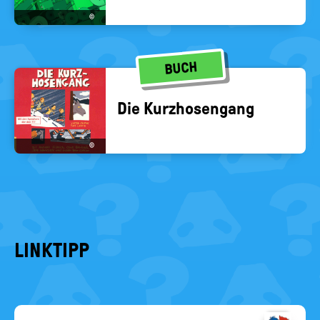
©
BUCH
Die Kurz­ho­sen­gang
©
LINKTIPP