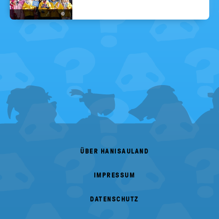
©
FOOTER
MENU
ÜBER HANISAULAND
IMPRESSUM
DATENSCHUTZ