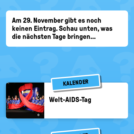
EIN-
politische
Bildung
/
AUS
Am 29. November gibt es noch
keinen Eintrag. Schau unten, was
die nächsten Tage bringen...
KALENDER
Welt-​AIDS-Tag
©