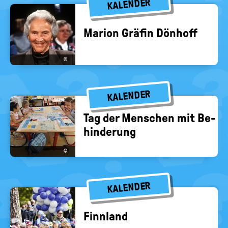
KALENDER
Ma­ri­on Grä­fin Dön­hoff
©
KALENDER
Tag der Men­schen mit Be­
hin­de­rung
©
KALENDER
Finn­land