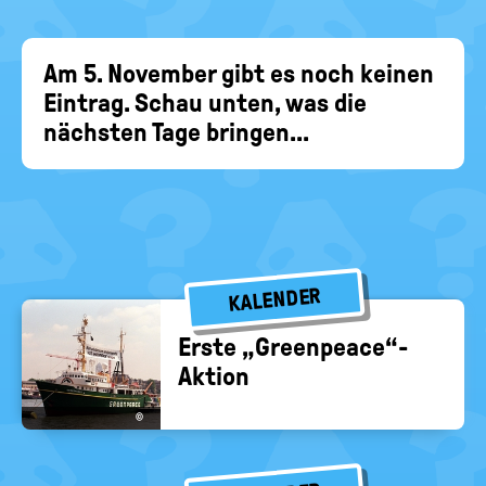
EIN-
politische
Bildung
/
AUS
Am 5. November gibt es noch keinen
Eintrag. Schau unten, was die
nächsten Tage bringen...
KALENDER
Erste „Green­peace“-​
Aktion
©