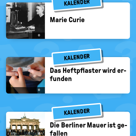
KALENDER
Marie Curie
©
KALENDER
Das Heft­pflas­ter wird er­
fun­den
©
KALENDER
Die Ber­li­ner Mauer ist ge­
fal­len