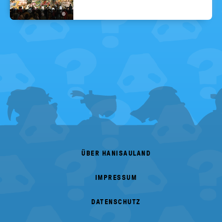
©
FOOTER
MENU
ÜBER HANISAULAND
IMPRESSUM
DATENSCHUTZ