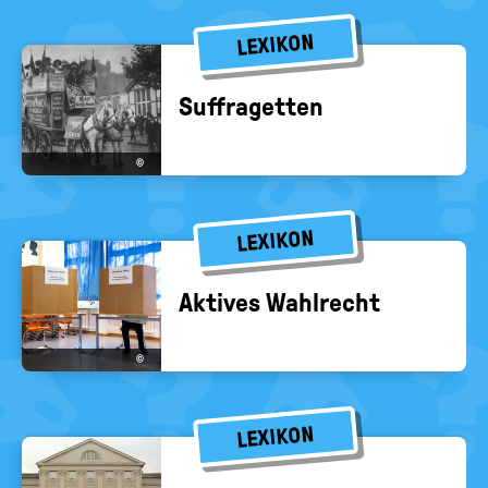
LEXIKON
Suf­fra­get­ten
©
LEXIKON
Ak­ti­ves Wahl­recht
©
LEXIKON