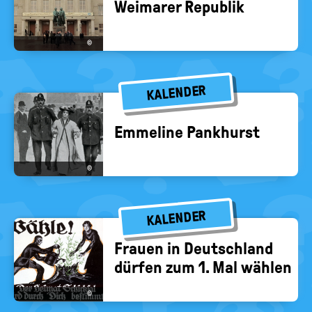
Wei­ma­rer Re­pu­blik
©
KALENDER
Em­meli­ne Pankhurst
©
KALENDER
Frau­en in Deutsch­land
dür­fen zum 1. Mal wäh­len
©