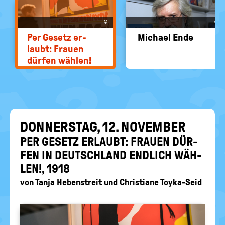
EIN-
politische
Bildung
/
©
©
AUS
Per Ge­setz er­
Mi­cha­el Ende
laubt: Frau­en
dür­fen wäh­len!
DON­NERS­TAG, 12. NO­VEM­BER
PER GE­SETZ ER­LAUBT: FRAU­EN DÜR­
FEN IN DEUTSCH­LAND END­LICH WÄH­
LEN!, 1918
von
Tanja Hebenstreit
und
Christiane Toyka-Seid