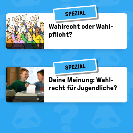
SPEZIAL
Wahl­recht oder Wahl­
pflicht?
©
SPEZIAL
Deine Mei­nung: Wahl­
recht für Ju­gend­li­che?
©