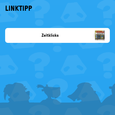
LINKTIPP
Zeitklicks
Copyright-
Angabe
fehlt
FOOTER
MENU