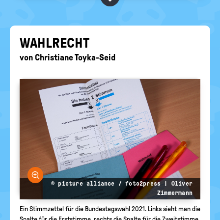
BEGRIFFE VORSCHLAGEN
politische
Bildung
EURE AKTUELLEN FRAGEN...
WAHL­RECHT
von
Christiane Toyka-Seid
Bild vergrößern
© picture alliance / foto2press | Oliver
Zimmermann
Ein Stimmzettel für die Bundestagswahl 2021. Links sieht man die
Spalte für die Erststimme, rechts die Spalte für die Zweitstimme.