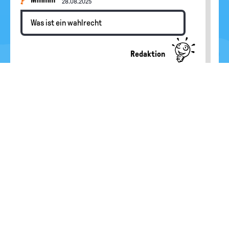
28.08.2025
Was ist ein wahlrecht
Redaktion
Hallo Mmmm, das Wahlrecht umfasst die
Gesetze, die die Wahlen regeln. Im
Grundgesetz stehen die Wahlgrundsätze.
Das Bundeswahlgesetz regelt, wie die Wahl
zum Bundestag im Einzelnen durchgeführt
werden muss, also wer wählen darf, wann
und wo die Wahl stattfindet, wie die
Auszählung abläuft und vieles mehr. Als
"Wahlrecht" bezeichnet man auch das
Recht, zu wählen und das Recht gewählt zu
werden. Na nennt das auch das "aktive"
und das "passive" Wahlrecht.
Xhdh sg
23.04.2025