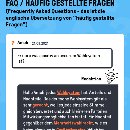
FAQ / HÄUFIG GESTELLTE FRAGEN
(Frequently Asked Questions - das ist die
englische Übersetzung von "häufig gestellte
Fragen")
Ameli
24.09.2024
Erkläre was positiv an unserem Wahlsystem
ist?
Redaktion
Hallo Ameli, jedes
Wahlsystem
hat Vorteile und
Nachteile. Das deutsche Wahlsystem gilt als
sehr
gerecht
, weil es jede einzelne Stimme
gleich bewertet und auch kleineren Parteien
Mitwirkungsmöglichkeiten bietet. Ein Nachteil
gegenüber dem
Mehrheitswahlrecht
, wie es
beispielsweise in
Großbritannien
üblich ist,