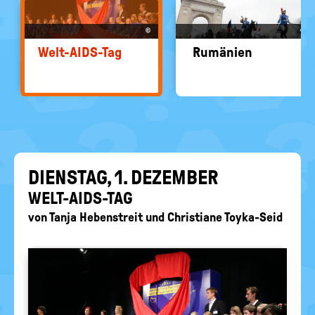
EIN-
politische
Bildung
/
©
©
AUS
Welt-​AIDS-Tag
Ru­mä­ni­en
DIENS­TAG, 1. DE­ZEM­BER
WELT-​AIDS-TAG
von
Tanja Hebenstreit
und
Christiane Toyka-Seid