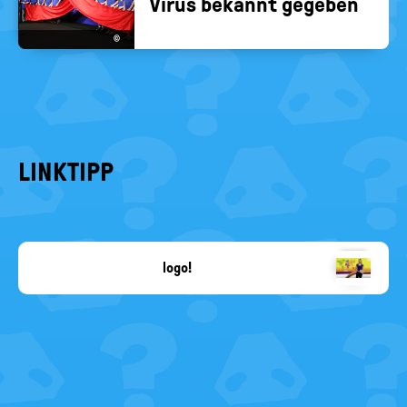
Virus be­kannt ge­ge­ben
©
LINKTIPP
logo!
dpa
/
Quelle:
ZDF/Kerstin
Bänsch