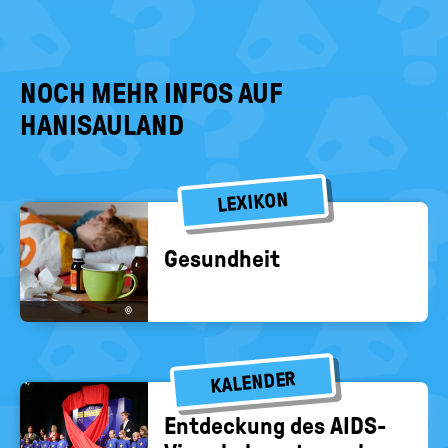
NOCH MEHR INFOS AUF
HANISAULAND
LEXIKON
Ge­sund­heit
©
KALENDER
Ent­de­ckung des AIDS-​