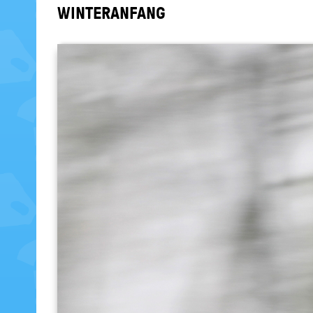
WIN­TER­AN­FANG