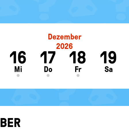
Dezember
2026
16
17
18
19
ft
Mi
Do
Fr
Sa
­BER