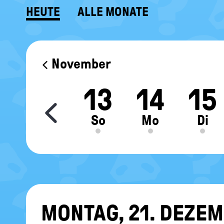
HEUTE
ALLE MONATE
KALENDER
November
1
12
13
14
15
Move slider content le
r
Sa
So
Mo
Di
MON­TAG, 21. DE­ZEM