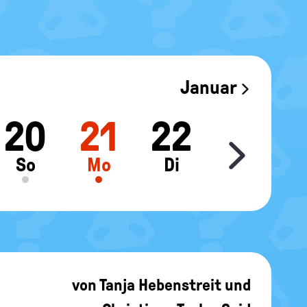
Januar
20
21
22
23
Move sl
So
Mo
Di
Mi
von
Tanja Hebenstreit
und