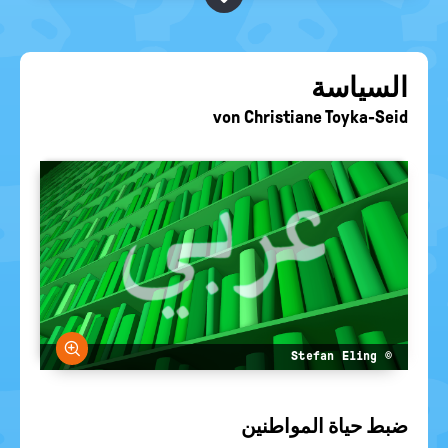
BEGRIFFE VORSCHLAGEN
politische
Bildung
EURE AKTUELLEN FRAGEN...
السياسة
von
Christiane Toyka-Seid
größern
© Stefan Eling
ضبط حياة المواطنين