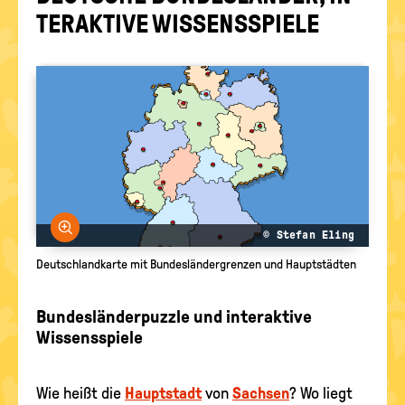
KNIFFELIG
politische
TER­AK­TI­VE WIS­SENS­SPIE­LE
Bildung
FÜR PROFIS
MEHR SPASS
Bild vergrößern
© Stefan Eling
Deutschlandkarte mit Bundesländergrenzen und Hauptstädten
Bundesländerpuzzle und interaktive
Wissensspiele
Wie heißt die
Hauptstadt
von
Sachsen
? Wo liegt