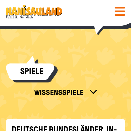
HAUPTNAVIGATION
Direkt
Hanisauland:
zum
Inhalt
Mobiles
Lexikon
Menü
ein-
/
ausblen
Suc
abs
COMIC & SPIELE
SPIELE
COMIC
WISSEN
SPIELE
LEXIKON
MEDIENTIPPS
WISSENSSPIELE
SPEZIAL
ALLE SPIELE
BÜCHER
KALENDER
POST
FÜR LEHRKRÄFTE
FILME & MEHR
DEINE MEINUNG
LEICHT
INFO
Bundeszentrale
DEUT­SCHE BUN­DES­LÄN­DER, IN­
für