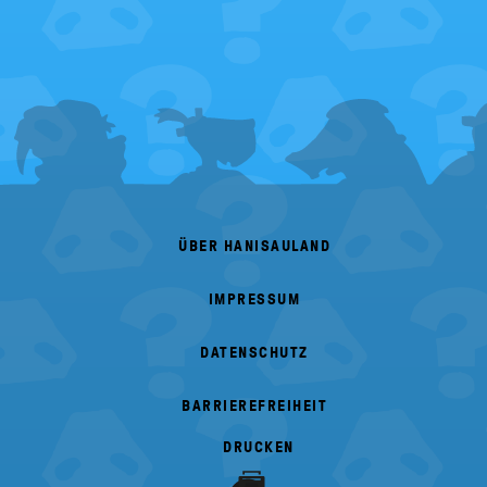
FOOTER
MENU
ÜBER HANISAULAND
IMPRESSUM
DATENSCHUTZ
BARRIEREFREIHEIT
DRUCKEN