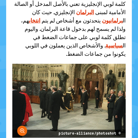
كلمة لوبي الإنجليزية تعني بالأصل المدخل أو الصالة
الأمامية لمبنى
البرلمان
الإنجليزي. حيث كان
ال
برلمانيون
يتحدثون مع أشخاص لم يتم
انتخاب
هم،
ولذا لم يسمح لهم بدخول قاعة البرلمان. واليوم
تطلق كلمة لوبي على جماعات الضغط في
ال
سياسية
. والأشخاص الذين يعملون في اللوبي
يكونوا من جماعات الضغط.
größern
© picture-alliance/photoshot