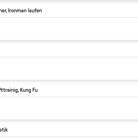
iner, Ironman laufen
fttrainig, Kung Fu
etik