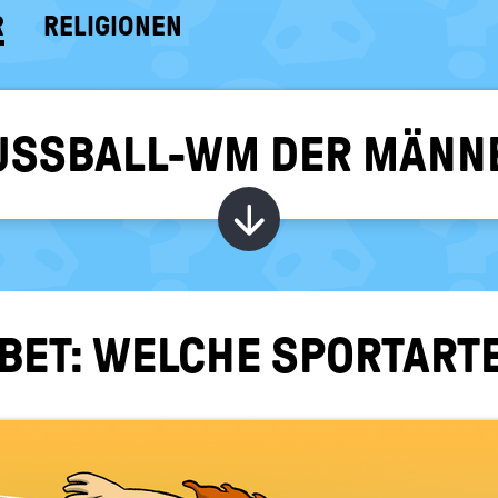
R
RELIGIONEN
 FUSSBALL-WM DER MÄNN
Kapitel ein-/ au
BET: WEL­CHE SPORT­AR­