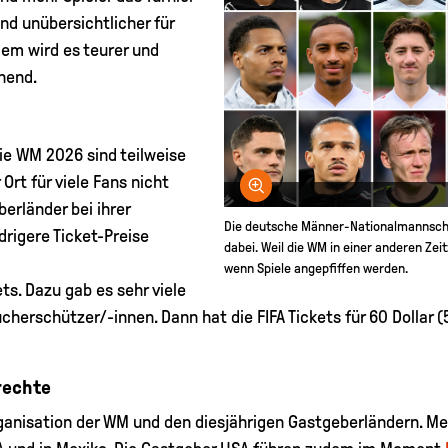
nd unübersichtlicher für
em wird es teurer und
nend.
 die WM 2026 sind teilweise
Ort für viele Fans nicht
Bild vergrößern
erländer bei ihrer
Die deutsche Männer-Nationalmannscha
rigere Ticket-Preise
dabei. Weil die WM in einer anderen Zeit
wenn Spiele angepfiffen werden.
ts. Dazu gab es sehr viele
rschützer/-innen. Dann hat die FIFA Tickets für 60 Dollar (5
rechte
Organisation der WM und den diesjährigen Gastgeberländern. M