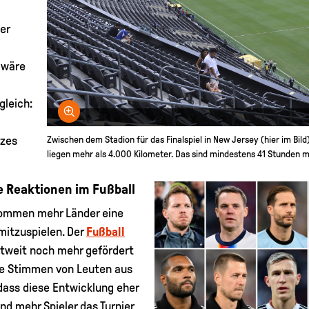
er
 wäre
gleich:
Bild vergrößern
nzes
Zwischen dem Stadion für das Finalspiel in New Jersey (hier im Bi
liegen mehr als 4.000 Kilometer. Das sind mindestens 41 Stunden 
e Reaktionen im Fußball
ekommen mehr Länder eine
mitzuspielen. Der
Fußball
ltweit noch mehr gefördert
che Stimmen von Leuten aus
 dass diese Entwicklung eher
d mehr Spieler das Turnier