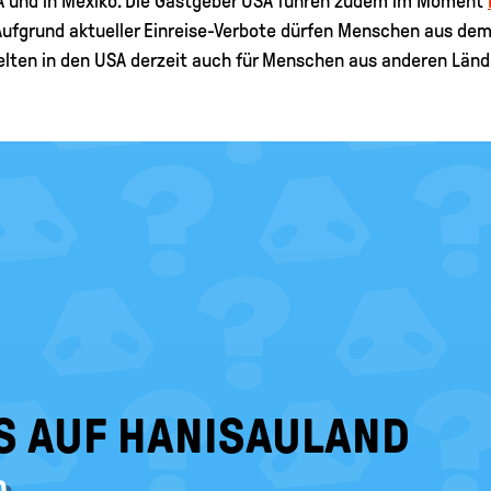
 und in Mexiko. Die Gastgeber USA führen zudem im Moment
fgrund aktueller Einreise-Verbote dürfen Menschen aus dem Ir
lten in den USA derzeit auch für Menschen aus anderen Länd
S AUF HANISAULAND