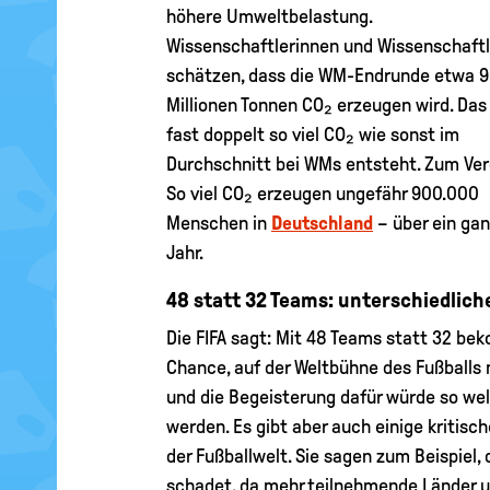
höhere Umweltbelastung.
Wissenschaftlerinnen und Wissenschaftl
schätzen, dass die WM-Endrunde etwa 9
Millionen Tonnen CO₂ erzeugen wird. Das
fast doppelt so viel CO₂ wie sonst im
Durchschnitt bei WMs entsteht. Zum Ver
So viel CO₂ erzeugen ungefähr 900.000
Menschen in
Deutschland
– über ein ga
Jahr.
48 statt 32 Teams: unterschiedlich
Die FIFA sagt: Mit 48 Teams statt 32 b
Chance, auf der Weltbühne des Fußballs 
und die Begeisterung dafür würde so we
werden. Es gibt aber auch einige kritis
der Fußballwelt. Sie sagen zum Beispiel,
schadet, da mehr teilnehmende Länder un