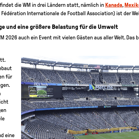
findet die WM in drei Ländern statt, nämlich in
Kanada
,
Mexik
r: Fédération Internationale de Football Association) ist der W
ge und eine größere Belastung für die Umwelt
WM 2026 auch ein Event mit vielen Gästen aus aller Welt. Das 
tt.
ebaut
n für
egen.
n
icht
gen
le
d eine