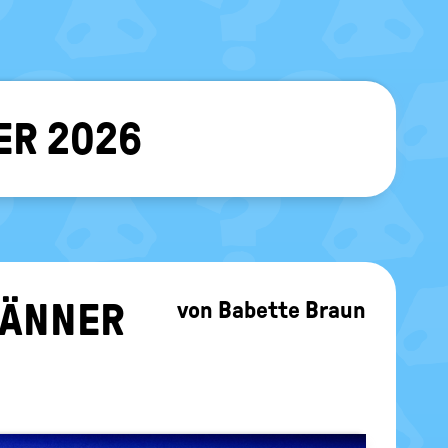
ER 2026
sblenden
N­NER 2
von
Babette Braun