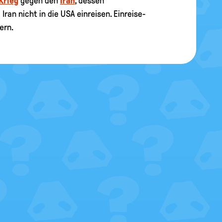
Krieg
gegen den
Iran
, dessen
an nicht in die USA einreisen. Einreise-
ern.