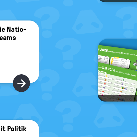
ie Na­tio­
 Teams
Hier gibt's mehr
 Po­li­tik