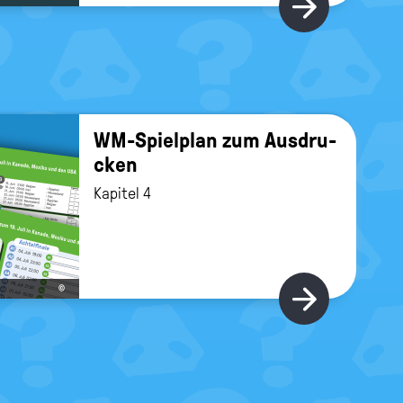
Hier gi
WM-​Spielplan zum Aus­dru­
cken
Kapitel 4
©
Hier gi