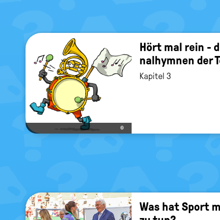
Hört mal rein - d
nal­hym­nen der
Kapitel 3
©
Was hat Sport mit
zu tun?