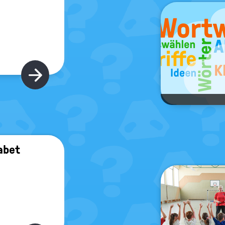
Hier gibt's mehr
abet