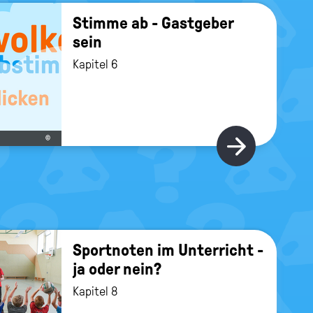
Stim­me ab - Gast­ge­ber
sein
Kapitel 6
©
Hier gi
Sport­no­ten im Un­ter­richt -
ja oder nein?
Kapitel 8