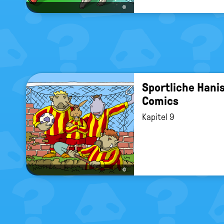
©
Sport­li­che Hani
Comics
Kapitel 9
©