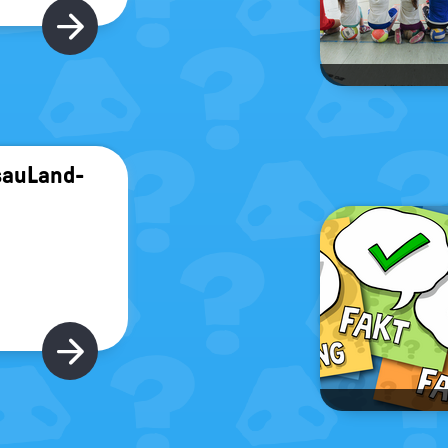
Hier gibt's mehr
sauLand-​
Hier gibt's mehr