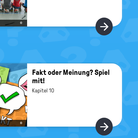
©
Hier gi
Fakt oder Mei­nung? Spiel
mit!
Kapitel 10
©
Hier gi