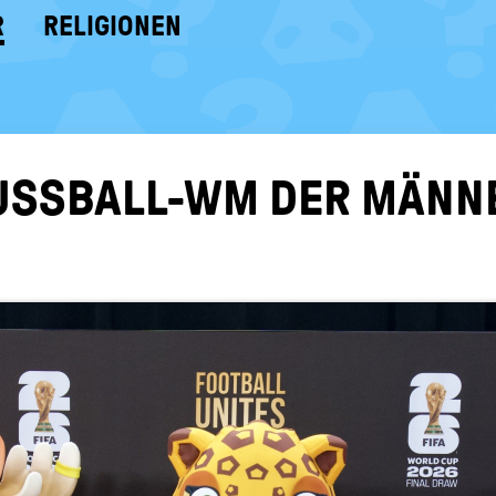
R
RELIGIONEN
 FUSSBALL-​WM DER MÄN­