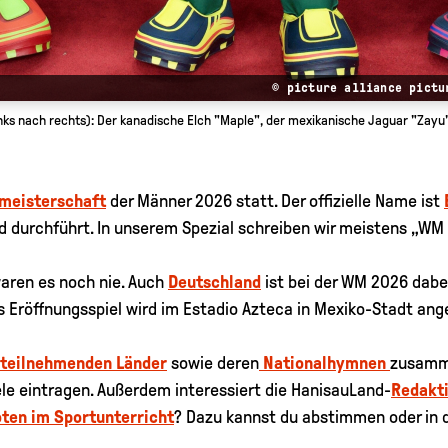
© picture alliance pictu
inks nach rechts): Der kanadische Elch "Maple", der mexikanische Jaguar "Zayu
meisterschaft
der Männer 2026 statt. Der offizielle Name ist
nd durchführt. In unserem Spezial schreiben wir meistens „WM
waren es noch nie. Auch
Deutschland
ist bei der WM 2026 dabei
as Eröffnungsspiel wird im Estadio Azteca in Mexiko-Stadt ange
teilnehmenden Länder
sowie deren
Nationalhymnen
zusamme
le eintragen. Außerdem interessiert die HanisauLand-
Redakt
ten im Sportunterricht
? Dazu kannst du abstimmen oder in 