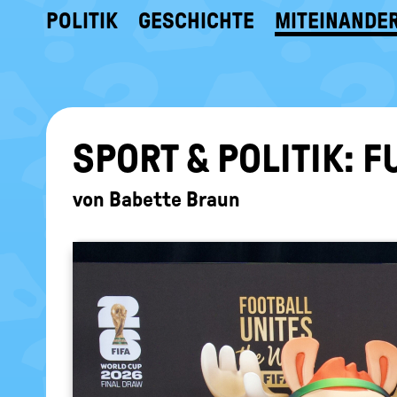
POLITIK
GESCHICHTE
MITEINANDE
SPORT & PO­LI­TIK:
von
Babette Braun