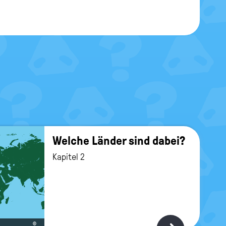
Wel­che Län­der sind dabei?
Kapitel 2
©