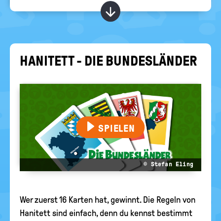
RELIGIONEN
politische
Kapitel ein-/ ausblend
Bildung
HA­NI­TETT - DIE BUN­DES­LÄN­DER
SPIELEN
© Stefan Eling
Wer zuerst 16 Karten hat, gewinnt. Die Regeln von
Hanitett sind einfach, denn du kennst bestimmt