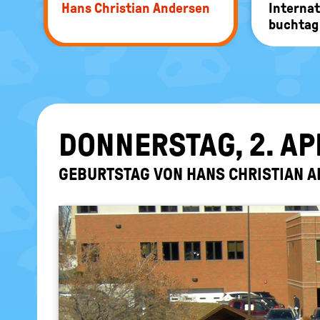
Hans Chris­ti­an An­der­sen
In­ter­na­
buch­tag
DON­NERS­TAG, 2. AP
GE­BURTS­TAG VON HANS CHRIS­TI­AN A