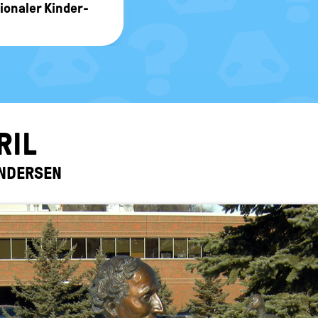
tio­na­ler Kin­der­
RIL
N­DER­SEN