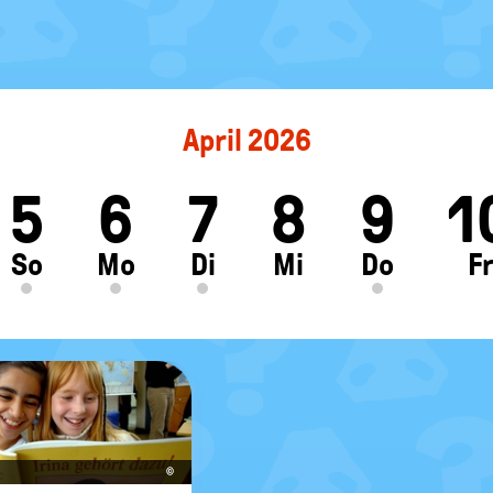
April 2026
5
6
7
8
9
1
ft
So
Mo
Di
Mi
Do
F
©