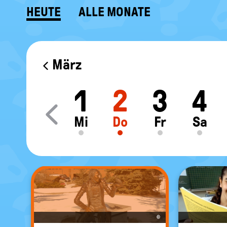
HEUTE
ALLE MONATE
KALENDER
März
1
2
3
4
Move slider content le
Mi
Do
Fr
Sa
©