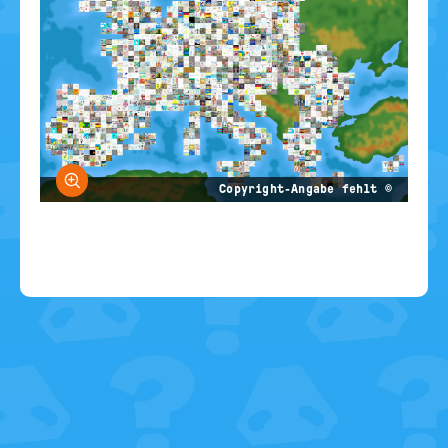
größern
© Copyright-Angabe fehlt