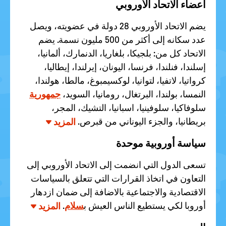
أعضاء الاتحاد الأوروبي
يضم الاتحاد الأوروبي 28 دولة في عضويته، ويصل
عدد سكانه إلى أكثر من 500 مليون نسمة. يضم
الاتحاد كل من: بلجيكا، بلغاريا، الدنمارك، ألمانيا،
إسلندا، فنلندا، فرنسا، اليونان، إيرلندا، إيطاليا،
كرواتيا، لاتفيا، لتوانيا، لوكسيمبوغ، مالطا، هولندا،
النمسا، بولندا، البرتغال، رومانيا، السويد،
جمهورية
سلوفاكيا، سلوفينيا، اسبانيا، التشيك، المجر،
بريطانيا، والجزء اليوناني من قبرص.
المزيد
سياسة أوروبية موحدة
تسعى الدول التي انضمت إلى الاتحاد الأوروبي إلى
التعاون في اتخاذ القرارات التي تتعلق بالسياسات
الاقتصادية والاجتماعية بالاضافة إلى ضمان ازدهار
أوروبا لكي يستطيع الناس العيش ب
سلام
.
المزيد