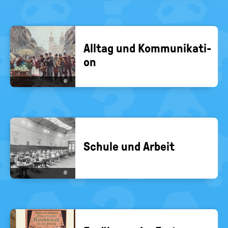
All­tag und Kom­mu­ni­ka­ti­
on
©
Schu­le und Ar­beit
©