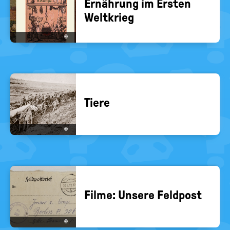
Er­näh­rung im Ers­ten
Welt­krieg
©
Tiere
©
Filme: Un­se­re Feld­post
©