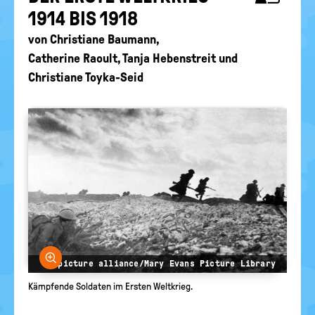
RELIGIONEN
politische
1914 BIS 1918
Bildung
von
Christiane Baumann
,
Catherine Raoult
,
Tanja Hebenstreit
und
Christiane Toyka-Seid
Bild vergrößern
© picture alliance/Mary Evans Picture Library
Kämpfende Soldaten im Ersten Weltkrieg.