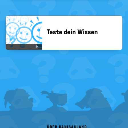
Teste dein Wis­sen
©
FOOTER
MENU
ÜBER HANISAULAND