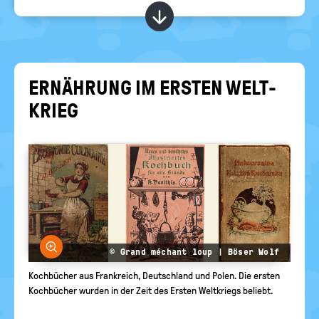
RELIGIONEN
politische
Kapitel ein-/ ausblend
Bildung
ER­NÄH­RUNG IM ERS­TEN WELT­
KRIEG
Bild vergrößern
© Grand méchant loup | Böser Wolf
Kochbücher aus Frankreich, Deutschland und Polen. Die ersten
Kochbücher wurden in der Zeit des Ersten Weltkriegs beliebt.