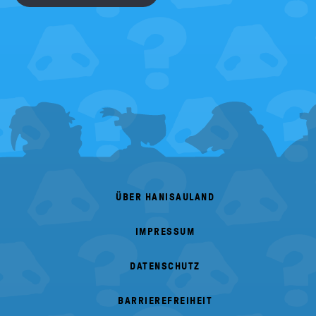
FOOTER
MENU
ÜBER HANISAULAND
IMPRESSUM
DATENSCHUTZ
BARRIEREFREIHEIT