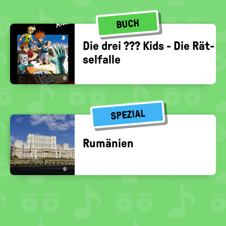
BUCH
Die drei ??? Kids - Die Rät­
sel­fal­le
©
SPEZIAL
Ru­mä­ni­en
©