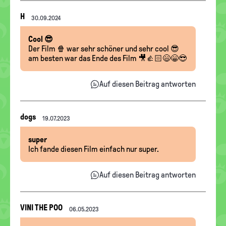
Nachrichten-
H
30.09.2024
Thread
Cool 😎
Der Film 🍿 war sehr schöner und sehr cool 😎
am besten war das Ende des Film 🎥👍🏻😄😁😎
Auf diesen Beitrag antworten
Nachrichten-
dogs
19.07.2023
Thread
super
Ich fande diesen Film einfach nur super.
Auf diesen Beitrag antworten
Nachrichten-
VINI THE POO
06.05.2023
Thread