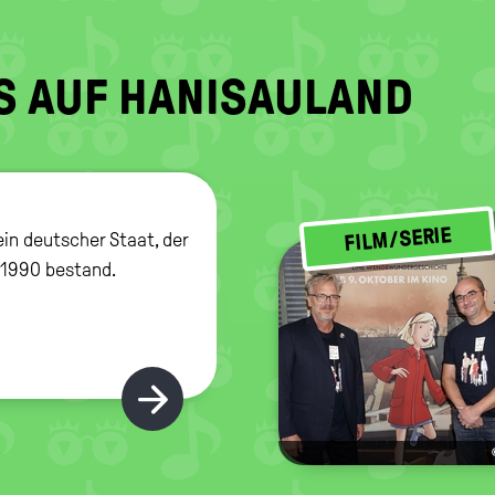
S AUF HANISAULAND
FILM/SERIE
ein deutscher Staat, der
 1990 bestand.
Hier gibt's mehr