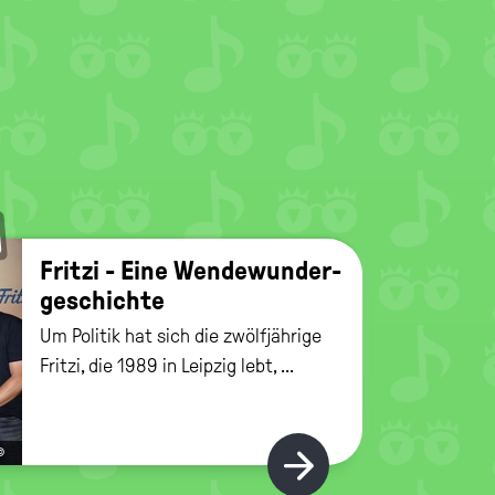
Frit­zi - Eine Wen­de­wun­der­
ge­schich­te
Um Politik hat sich die zwölfjährige
Fritzi, die 1989 in Leipzig lebt, ...
©
Hier gibt's m