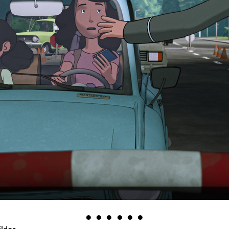
•
•
•
•
•
•