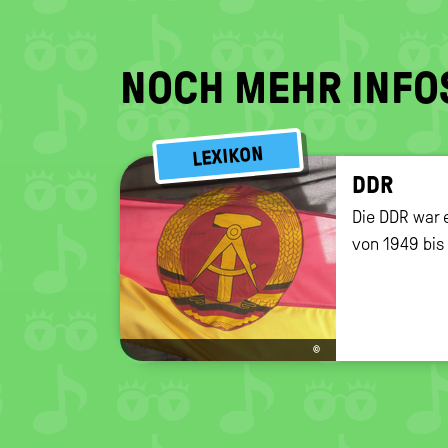
NOCH MEHR INFO
LEXIKON
DDR
Die DDR war 
von 1949 bis
©