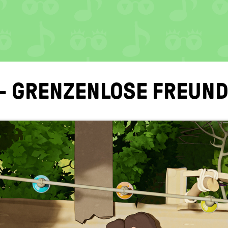
 - GREN­ZEN­LO­SE FREUN