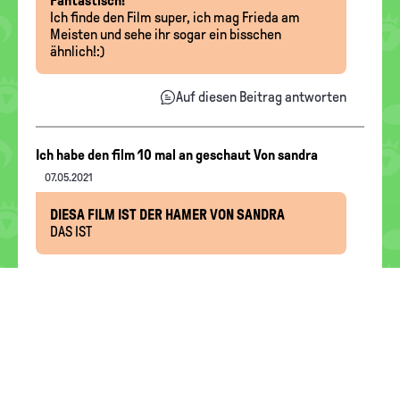
Fantastisch!
Ich finde den Film super, ich mag Frieda am
Meisten und sehe ihr sogar ein bisschen
ähnlich!:)
Auf diesen Beitrag antworten
Nachrichten-
Ich habe den film 10 mal an geschaut Von sandra
Thread
07.05.2021
DIESA FILM IST DER HAMER VON SANDRA
DAS IST
Auf diesen Beitrag antworten
Nachrichten-
Meerie
25.04.2021
Thread
Toller Film
Ich finde den Film super