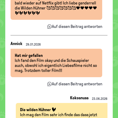
bald wieder auf Netflix gibt! Ich liebe genderrell
die Wilden Hühner 🥰🥰🥰🥰🥰🥰🥰❤️❤️❤️❤️❤️
🐓🐓🐓🐓🐓🐓
Auf diesen Beitrag antworten
Nachrichten-
Annick
29.01.2026
Thread
Hat mir gefallen
Ich fand den Film okay und die Schauspieler
auch, obwohl ich eigentlich Liebesfilme nicht so
mag. Trotzdem toller Film!!!
Auf diesen Beitrag antworten
Kokosnuss
23.06.2026
Die wilden Hühner 🐓
Ich mag den Film sehr ich finde das dass jetzt