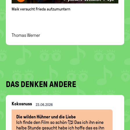
Maik versucht Frieda aufzumuntern
Thomas Werner
DAS DENKEN ANDERE
Nachrichten-
Kokosnuss
23.06.2026
Thread
Die wilden Hühner und die Liebe
Ich finde den Film so schön 🥰! Das ich ihn eine
halbe Stunde gesucht habe ich hoffe das es ihn