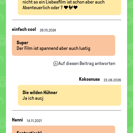
nicht so ein Liebesfilm ist schon aber auch
Abenteuerlich oder ? ❤️🐓❤️
Nachrichten-
einfach cool
26.10.2024
Thread
Super
Der Film ist spannend aber auch lustig
Auf diesen Beitrag antworten
Kokosnuss
23.06.2026
Die wilden Hühner
Ja ich aucj
Nachrichten-
Hanni
14.11.2021
Thread