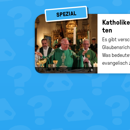
SPEZIAL
Ka­tho­li­
ten
Es gibt vers
Glaubensrich
Was bedeutet
evangelisch 
©