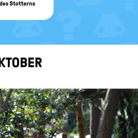
 des Stot­terns
K­TO­BER