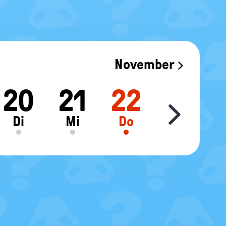
November
20
21
22
23
Move sl
Di
Mi
Do
Fr