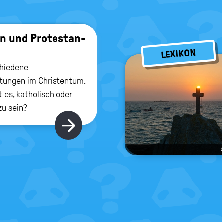
ken und Pro­tes­tan­
LEXIKON
chiedene
tungen im Christentum.
 es, katholisch oder
zu sein?
Hier gibt's mehr