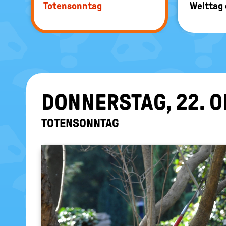
To­ten­sonn­tag
Welt­tag
DON­NERS­TAG, 22. O
TO­TEN­SONN­TAG