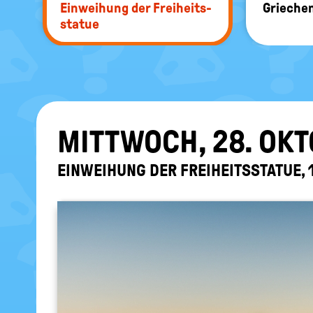
Ein­wei­hung der Frei­heits­
Grie­che
sta­tue
MITT­WOCH, 28. OK­T
EIN­WEI­HUNG DER FREI­HEITS­STA­TUE,