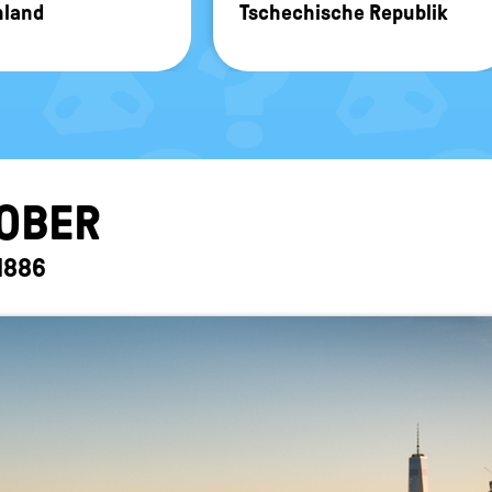
n­land
Tsche­chi­sche Re­pu­blik
O­BER
 1886