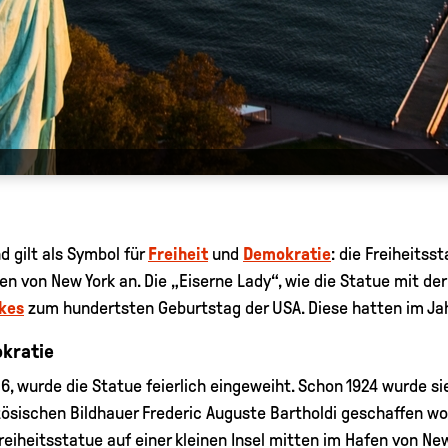
d gilt als Symbol für
Freiheit
und
Demokratie
: die Freiheitss
fen von New York an. Die „Eiserne Lady“, wie die Statue mit de
kes
zum hundertsten Geburtstag der USA. Diese hatten im Jahr
okratie
86, wurde die Statue feierlich eingeweiht. Schon 1924 wurde s
sischen Bildhauer Frederic Auguste Bartholdi geschaffen wor
Freiheitsstatue auf einer kleinen Insel mitten im Hafen von New