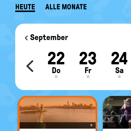
HEUTE
ALLE MONATE
KALENDER
September
0
21
22
23
24
Move slider content le
Mi
Do
Fr
Sa
©