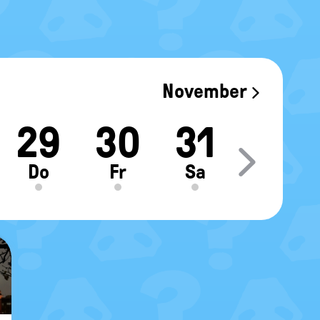
November
29
30
31
Move sl
Do
Fr
Sa
©