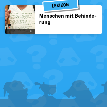
LEXIKON
Men­schen mit Be­hin­de­
rung
©
FOOTER
MENU