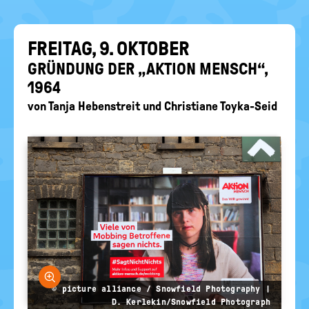
EIN-
politische
Bildung
/
AUS
FREI­TAG, 9. OK­TO­BER
GRÜN­DUNG DER „AK­TI­ON MENSCH“,
1964
von
Tanja Hebenstreit
und
Christiane Toyka-Seid
Bild vergrößern
© picture alliance / Snowfield Photography |
D. Kerlekin/Snowfield Photograph