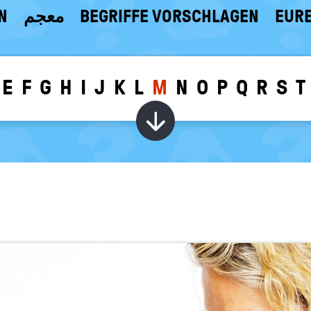
N
معجم
BEGRIFFE VORSCHLAGEN
EURE
E
F
G
H
I
J
K
L
M
N
O
P
Q
R
S
T
Wörter zu dem g