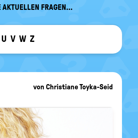
 AKTUELLEN FRAGEN...
U
V
W
Z
ewählten Buchstaben ein-/ ausblen
von
Christiane Toyka-Seid