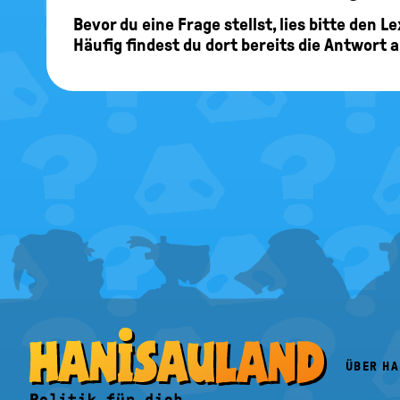
Bevor du eine Frage stellst, lies bitte den 
Häufig findest du dort bereits die Antwort 
FOOTER
MENU
ÜBER H