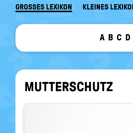
GROSSES LEXIKON
KLEINES LEXIKO
A
B
C
D
MUT­TER­SCHUTZ