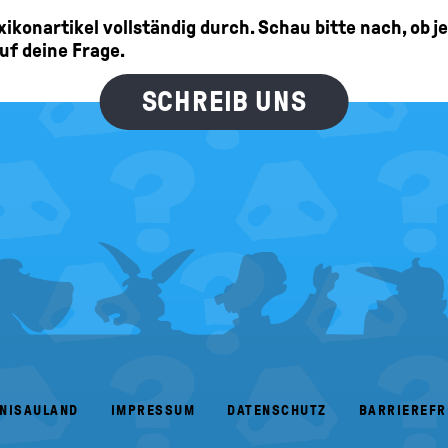
Lexikonartikel vollständig durch. Schau bitte nach, ob 
auf deine Frage.
SCHREIB UNS
ANISAULAND
IMPRESSUM
DATENSCHUTZ
BARRIEREFR